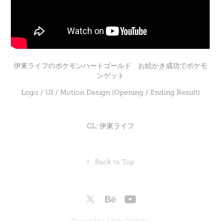
伊東ライフのポケモンハートゴールド お絵かき成功でポケモ
ンゲット
Logo / UI / Motion Design (Opening / Ending Result)
CL:
伊東ライフ
↑
Back to Top
Powered by
Adobe Portfolio